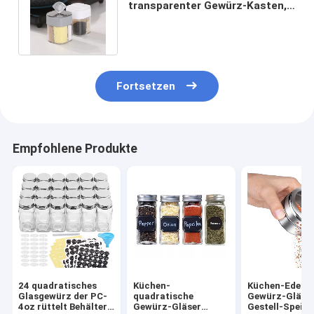
transparenter Gewürz-Kasten,
der Glas-tragbares im Freien
würzt
Fortsetzen
Empfohlene Produkte
24 quadratisches
Küchen-
Küchen-Edelst
Glasgewürz der PC-
quadratische
Gewürz-Gläser
4oz rüttelt Behälter
Gewürz-Gläser
Gestell-Speich