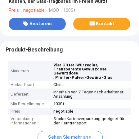
Kasten, der Glas-tragbares im Freien würzt
Preis：negotiable
MOQ：100St
Bestpreis
Kontakt
Produkt-Beschreibung
,
Vier Gitter-Würzeglas
Transparente Gewürzdose
Markieren
Gewürzdose
,
Pfeffer-Pulver-Gewürz-Glas
Herkunftsort
China
Innerhalb von 7 Tagen nach erhaltener
Lieferzeit
Anzahlung
Min Bestellmenge
100St
Preis
negotiable
Verpackung
Starke Kartonverpackung geeignet für
Informationen
den Ferntransport
Sehen Sie mehr an