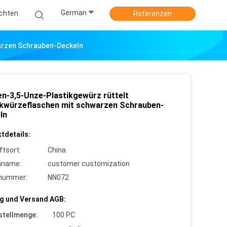
German
ichten
Referenzen
arzen Schrauben-Deckeln
n-3,5-Unze-Plastikgewürz rüttelt
ikwürzeflaschen mit schwarzen Schrauben-
ln
tdetails:
ftsort:
China
nname:
customer customization
lnummer:
NN072
g und Versand AGB:
stellmenge:
100 PC