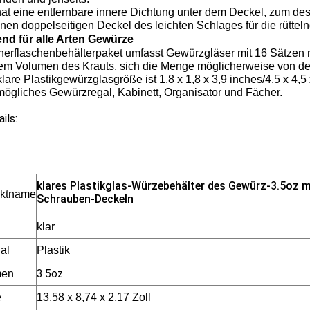
at eine entfernbare innere Dichtung unter dem Deckel, zum des
inen doppelseitigen Deckel des leichten Schlages für die rütt
nd für alle Arten Gewürze
herflaschenbehälterpaket umfasst Gewürzgläser mit 16 Sätzen
em Volumen des Krauts, sich die Menge möglicherweise von de
lare Plastikgewürzglasgröße ist 1,8 x 1,8 x 3,9 inches/4.5 x 4,5
mögliches Gewürzregal, Kabinett, Organisator und Fächer.
ils:
klares Plastikglas-Würzebehälter des Gewürz-3.5oz 
uktname
Schrauben-Deckeln
klar
al
Plastik
3.5oz
men
e
13,58 x 8,74 x 2,17 Zoll