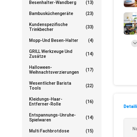
Besenhalter-Wandberg
(13)
Bambusküchengeräte
(23)
Kundenspezifische
(33)
Trinkbecher
Mopp-Und Besen-Halter
(4)
GRILL Werkzeuge Und
(14)
Zusätze
Halloween-
(17)
Weihnachtsverzierungen
Wesentlicher Barista
(22)
Tools
Kleidungs-Haar-
(16)
Entferner-Rolle
Detail
Entspannungs-Unruhe-
(14)
Spielwaren
N
Multi Fachbrotdose
(15)