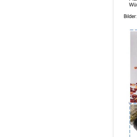
Wür
Bilder: