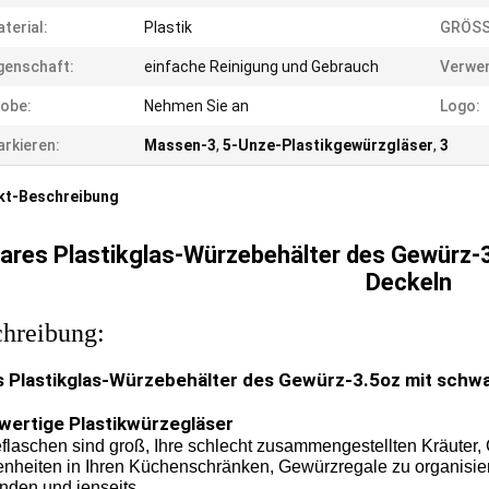
terial:
Plastik
GRÖSS
genschaft:
einfache Reinigung und Gebrauch
Verwe
obe:
Nehmen Sie an
Logo:
rkieren:
Massen-3
,
5-Unze-Plastikgewürzgläser
,
3
kt-Beschreibung
lares Plastikglas-Würzebehälter des Gewürz-
Deckeln
hreibung:
s Plastikglas-Würzebehälter des Gewürz-3.5oz mit sch
ertige Plastikwürzegläser
flaschen sind groß, Ihre schlecht zusammengestellten Kräuter
nheiten in Ihren Küchenschränken, Gewürzregale zu organisie
nden und jenseits.