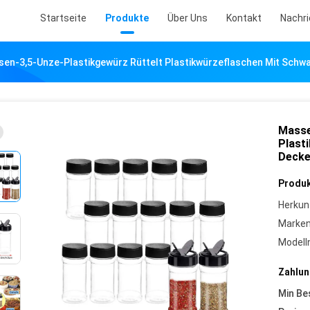
Startseite
Produkte
Über Uns
Kontakt
Nachr
en-3,5-Unze-Plastikgewürz Rüttelt Plastikwürzeflaschen Mit Schw
Masse
Plast
Decke
Produk
Herkun
Marke
Model
Zahlun
Min Be