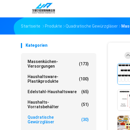
Startseite
Produkte
Quadratische Gewürzgläser
Mass
Kategorien
Massenküchen-
(173)
Versorgungen
Haushaltsware-
(100)
Plastikprodukte
Edelstahl-Haushaltsware
(65)
Haushalts-
(51)
Vorratsbehälter
Quadratische
(30)
Gewürzgläser