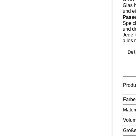
Glas h
und e
Passe
Speic
und d
Jede k
alles 
Deta
Prod
Farbe
Materi
Volu
Größ