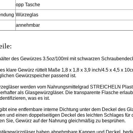
opp Tasche
endung
Würzeglas
annehmbar
eile:
älter des Gewürzes 3.5oz/100ml mit schwarzen Schraubendeckel
es klare Gewürz rüttelt Maße 1,8 x 1,8 x 3,9 inch/4.5 x 4,5 x 10c
lichen Gewürzspeicher passend ist.
zegläser werden vom Nahrungsmittelgrad STREICHELN Plastik- he
erhafter als Glasgewürzgläser. Die transparente Flasche erlaubt
dentifizieren, was es ist.
gibt eine entfernbare interne Dichtung unter dem Deckel des Gl
ten und einen doppelseitigen Deckel des leichten Schlages für
fen Sie, Gewürz auf der Nahrung gleichmäßig zu besprühen.
stikgewürzgläser haben abnehmbare Kappen und Deckel, bedie