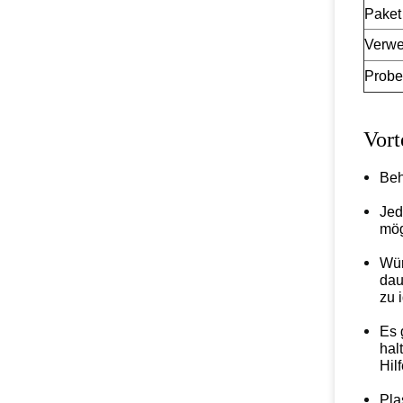
Paket
Verw
Probe
Vort
Beh
Jed
mög
Wür
dau
zu i
Es 
hal
Hil
Pla