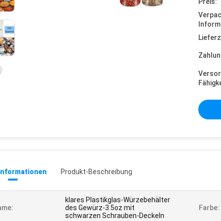
Preis:
Verpa
Inform
Lieferz
Zahlun
Versor
Fähigke
informationen
Produkt-Beschreibung
klares Plastikglas-Würzebehälter
ame:
des Gewürz-3.5oz mit
Farbe:
schwarzen Schrauben-Deckeln