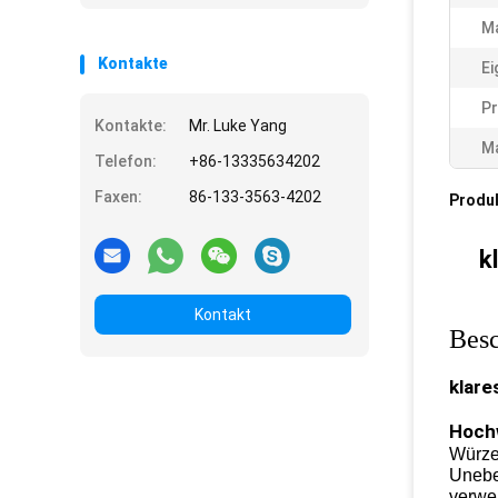
Ma
Kontakte
Ei
Pr
Kontakte:
Mr. Luke Yang
Ma
Telefon:
+86-13335634202
Faxen:
86-133-3563-4202
Produ
k
Kontakt
Besc
klare
Hochw
Würze
Unebe
verwe