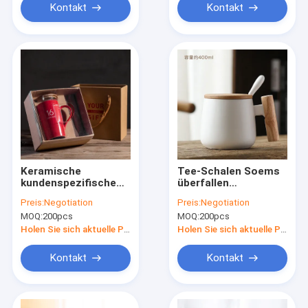
Kontakt
Kontakt
Keramische
Tee-Schalen Soems
kundenspezifische
überfallen
Trinkbecher mit
keramische
Preis:
Negotiation
Preis:
Negotiation
Bechern der Löffel-
Innenministerium-
MOQ:
200pcs
MOQ:
200pcs
weißen Sublimations-
400ml mit Deckel und
6oz
Löffel
Holen Sie sich aktuelle Preis
Holen Sie sich aktuelle Preis
Kontakt
Kontakt