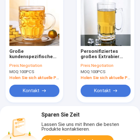
Große
Personifiziertes
kundenspezifische
großes Extrabier
PlastikTrinkbecher
Stein Glass Mug With
Preis:
Negotiation
Preis:
Negotiation
Dimple Stein Beer
Handle 35 Unze
MOQ:
100PCS
MOQ:
100PCS
Mugs mit Griff 20oz
Holen Sie sich aktuelle Preis
Holen Sie sich aktuelle Preis
Kontakt
Kontakt
Sparen Sie Zeit
Lassen Sie uns mit Ihnen die besten
Produkte kontaktieren.