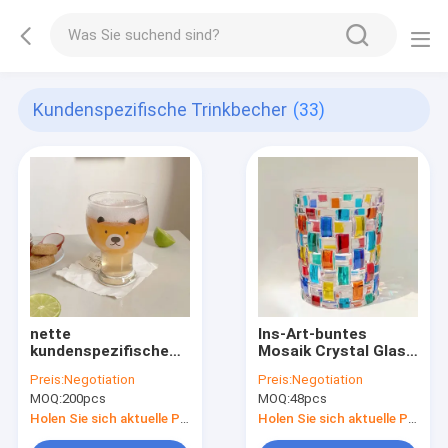
Kundenspezifische Trinkbecher
(33)
nette
Ins-Art-buntes
kundenspezifische
Mosaik Crystal Glass
Trinkbecher des
Cup Mug für
Preis:
Negotiation
Preis:
Negotiation
Klarglas-400ml-
Espresso-Whisky
MOQ:
200pcs
MOQ:
48pcs
600ml für Bier
270ml
Holen Sie sich aktuelle Preis
Holen Sie sich aktuelle Preis