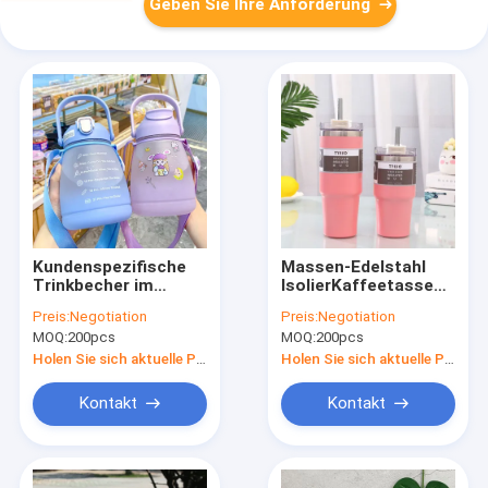
Geben Sie Ihre Anforderung
Kundenspezifische
Massen-Edelstahl
Trinkbecher im
IsolierKaffeetassen
Freien große Plastik-
der trommel-30oz
Preis:
Negotiation
Preis:
Negotiation
freie Wasser-
mit Deckel und Stroh
MOQ:
200pcs
MOQ:
200pcs
Flaschen Bpa mit Seil
1300ml
Holen Sie sich aktuelle Preis
Holen Sie sich aktuelle Preis
Kontakt
Kontakt