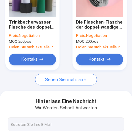
Kontakt
Trinkbecherwasser
Die Flaschen-Flasche
Flasche des doppel-
der doppel-wandige
Massenküchen-Versorgungen
wandigen Edelstahl-
Edelstahl-
Preis:
Negotiation
Preis:
Negotiation
600ml
Vakuumkinder mit
MOQ:
200pcs
MOQ:
200pcs
kundenspezifische
Tasche 600ML
Haushaltsware-Plastikprodukte
mit Deckel
Holen Sie sich aktuelle Preis
Holen Sie sich aktuelle Preis
Edelstahl-Haushaltsware
Kontakt
Kontakt
Haushalts-Vorratsbehälter
Sehen Sie mehr an
quadratische Gewürzgläser
Besenhalter-Wandberg
Hinterlass Eine Nachricht
Wir Werden Schnell Antworten
Bambusküchengeräte
Kundenspezifische Trinkbecher