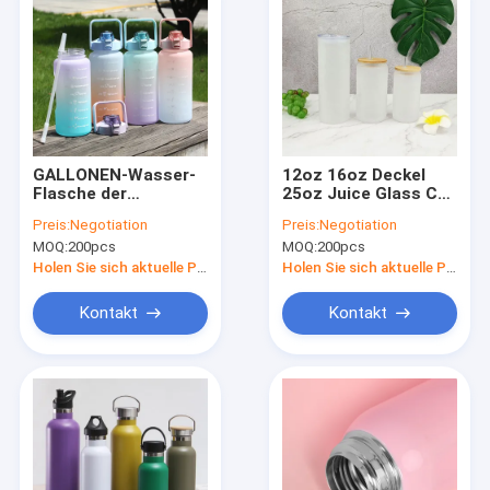
GALLONEN-Wasser-
12oz 16oz Deckel
Flasche der
25oz Juice Glass Cup
tragbaren
With Straw und
Preis:
Negotiation
Preis:
Negotiation
kundenspezifischen
Bambus
MOQ:
200pcs
MOQ:
200pcs
Trinkbecher-2000ML
im Freien Motiv
Holen Sie sich aktuelle Preis
Holen Sie sich aktuelle Preis
Kontakt
Kontakt
Nach Hause
Produits
Über uns