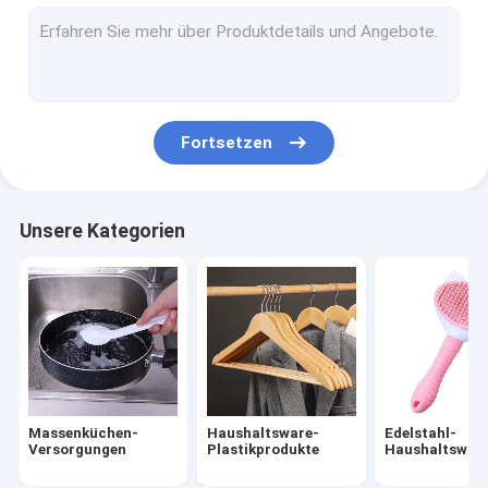
Mopp-und Besen-Halter
GRILL Werkzeuge und Zusätze
Halloween-Weihnachtsverzierungen
Fortsetzen
Wesentlicher Barista Tools
Kleidungs-Haar-Entferner-Rolle
Unsere Kategorien
Entspannungs-Unruhe-Spielwaren
multi Fachbrotdose
Massenküchen-
Haushaltsware-
Edelstahl-
Versorgungen
Plastikprodukte
Haushaltswar