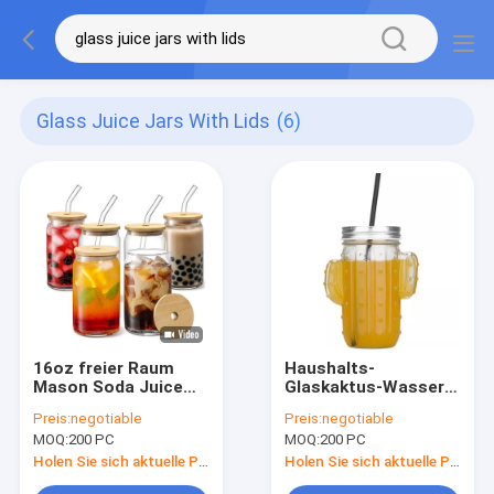
Glass Juice Jars With Lids
(6)
16oz freier Raum
Haushalts-
Mason Soda Juice
Glaskaktus-Wasser-
Glass Jars mit
Schalen-Sommer
Preis:
negotiable
Preis:
negotiable
Bambusdeckeln und
Juice Cup With Straw
MOQ:
200 PC
MOQ:
200 PC
Glasstroh
400ml
Holen Sie sich aktuelle Preis
Holen Sie sich aktuelle Preis