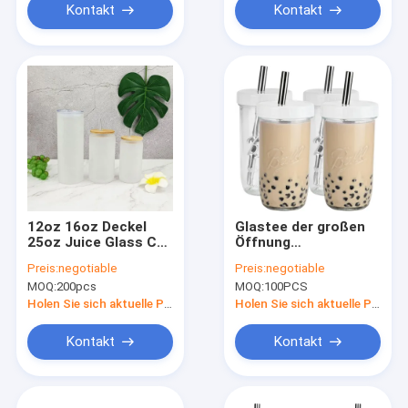
Kontakt
Kontakt
12oz 16oz Deckel
Glastee der großen
25oz Juice Glass Cup
Öffnung
With Straw und
wiederverwendbare
Preis:
negotiable
Preis:
negotiable
Bambus
Smoothie-Schalen
MOQ:
200pcs
MOQ:
100PCS
mit Stroh 16oz 24oz
Holen Sie sich aktuelle Preis
Holen Sie sich aktuelle Preis
Kontakt
Kontakt