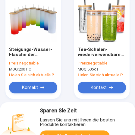
Steigungs-Wasser-
Tee-Schalen-
Flasche der
wiederverwendbare
Sublimations-18oz
breite Mason Mouth
Preis:
negotiable
Preis:
negotiable
kundenspezifische
Smoothie Cups
MOQ:
200 PC
MOQ:
50pcs
Trinkbecher bereifte
Mason-Glas-
mit Bambusdeckel
Trinkglas-Schalen
Holen Sie sich aktuelle Preis
Holen Sie sich aktuelle Preis
der Blasen-500ml
Kontakt
Kontakt
Sparen Sie Zeit
Lassen Sie uns mit Ihnen die besten
Produkte kontaktieren.