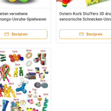
eiten versehene
Ostern-Korb Stuffers 3D dr
nungs-Unruhe-Spielwaren
sensorische Schnecken-Unr
en für Kindererwachsene
Spielwaren-Angst-Entlastu
alt
Bestpreis
Bestpreis