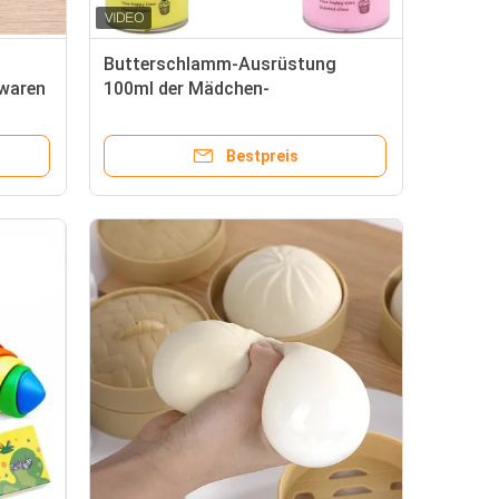
Butterschlamm-Ausrüstung
waren
100ml der Mädchen-
Entspannungs-Unruhe-Spielwaren-
PVA
Bestpreis