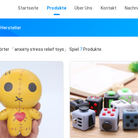
Startseite
Produkte
Über Uns
Kontakt
Nachr
-Hersteller
örter
「anxiety stress relief toys」
Spiel
7
Produkte.