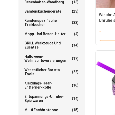
Besenhalter-Wandberg
(13)
Bambusküchengeräte
(23)
Weiche 
Unruhe s
Kundenspezifische
(33)
Trinkbecher
Grausig
Mopp-Und Besen-Halter
(4)
GRILL Werkzeuge Und
(14)
Zusätze
Halloween-
(17)
Weihnachtsverzierungen
Wesentlicher Barista
(22)
Tools
Kleidungs-Haar-
(16)
Entferner-Rolle
Entspannungs-Unruhe-
(14)
Spielwaren
Multi Fachbrotdose
(15)