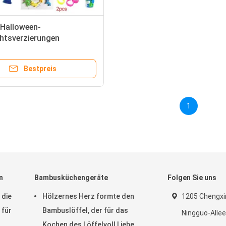
-Halloween-
htsverzierungen
igen sensorischer
ren-Satz
Bestpreis
1
n
Bambusküchengeräte
Folgen Sie uns
 die
Hölzernes Herz formte den
1205 Chengxi
 für
Bambuslöffel, der für das
Ningguo-Allee
Kochen des Löffelvoll Liebe