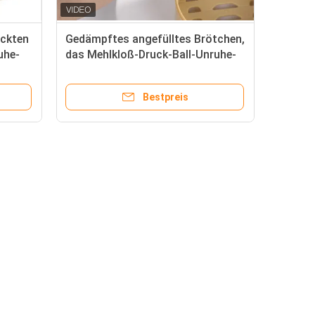
uckten
Gedämpftes angefülltes Brötchen,
uhe-
das Mehlkloß-Druck-Ball-Unruhe-
ng
Spielzeug zusammendrückt
Bestpreis