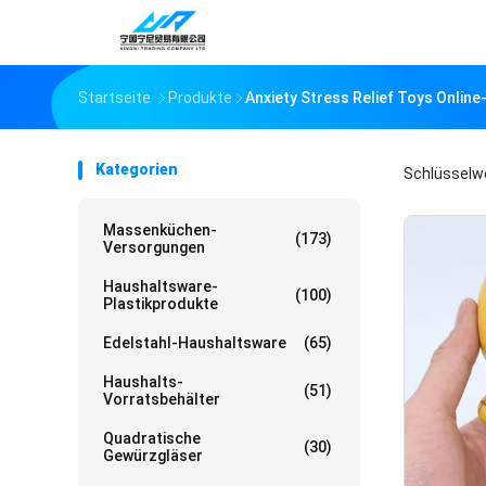
Startseite
Produkte
Anxiety Stress Relief Toys Online
Kategorien
Schlüsselw
Massenküchen-
(173)
Versorgungen
Haushaltsware-
(100)
Plastikprodukte
Edelstahl-Haushaltsware
(65)
Haushalts-
(51)
Vorratsbehälter
Quadratische
(30)
Gewürzgläser