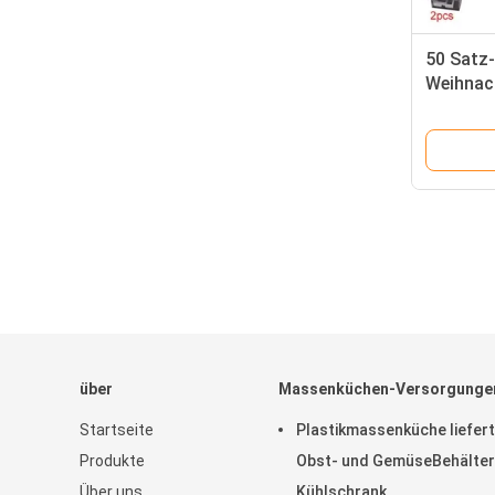
50 Satz
Weihnac
beunruh
Spielwa
über
Massenküchen-Versorgunge
Startseite
Plastikmassenküche liefert
Produkte
Obst- und GemüseBehälter
Über uns
Kühlschrank