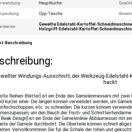
erwendung:
Hauptküche
Qualitä
rpackung:
Opp-Tasche
Anwen
Gewellte Edelstahl-Kartoffel-Schneidmaschine
rkieren:
Holzgriff-Edelstahl-Kartoffel-Schneidmaschin
kt-Beschreibung
schreibung:
wellter Windungs-Ausschnitt, der Werkzeug-Edelstahl-K
hackt
lte Reihen-Blätter] ist ein Ende des Garnelenmessers mit zwei R
nd kurzer einer. Die langen können verwendet werden, um Garnel
enfischschuppen, etc. zu schneiden. Die kurzen können verwend
menzupassen, um den Bauch der Fisch- und Schnittentendärme z
 Beak Design] ist ein Ende der Garnelenlinie Abbaumesser mit e
eite der Garnele durchbohrt. Die Oberteile können schnell abge
alten. Vervollkommnen Sie für die Schale der rohen und gekocht