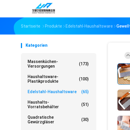
Startseite
Produkte
Edelstahl-Haushaltsware
Gewell
Kategorien
Massenküchen-
(173)
Versorgungen
Haushaltsware-
(100)
Plastikprodukte
Edelstahl-Haushaltsware
(65)
Haushalts-
(51)
Vorratsbehälter
Quadratische
(30)
Gewürzgläser