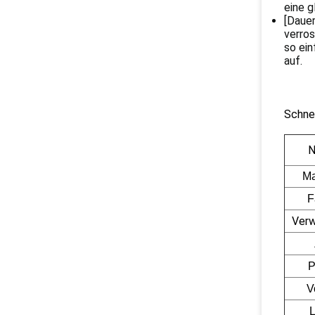
eine g
[Dauer
verros
so ein
auf.
Schnel
N
Ma
F
Ver
P
V