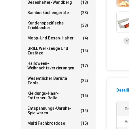
Besenhalter-Wandberg
(13)
Bambusküchengeräte
(23)
Kundenspezifische
(33)
Trinkbecher
Mopp-Und Besen-Halter
(4)
GRILL Werkzeuge Und
(14)
Zusätze
Halloween-
(17)
Weihnachtsverzierungen
Wesentlicher Barista
(22)
Tools
Detail
Kleidungs-Haar-
(16)
Entferner-Rolle
Entspannungs-Unruhe-
P
(14)
Spielwaren
Ar
Multi Fachbrotdose
(15)