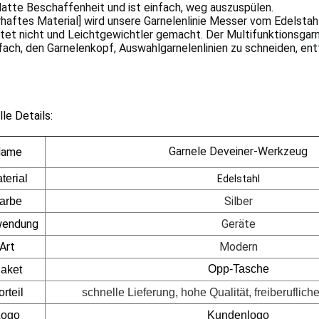
latte Beschaffenheit und ist einfach, weg auszuspülen.
haftes Material] wird unsere Garnelenlinie Messer vom Edelstahl 
tet nicht und Leichtgewichtler gemacht. Der Multifunktionsgarne
fach, den Garnelenkopf, Auswahlgarnelenlinien zu schneiden, en
le Details:
Garnele Deveiner-Werkzeug
ame
terial
Edelstahl
Silber
arbe
wendung
Geräte
Art
Modern
Opp-Tasche
aket
orteil
schnelle Lieferung, hohe Qualität, freiberuflich
Logo
Kundenlogo