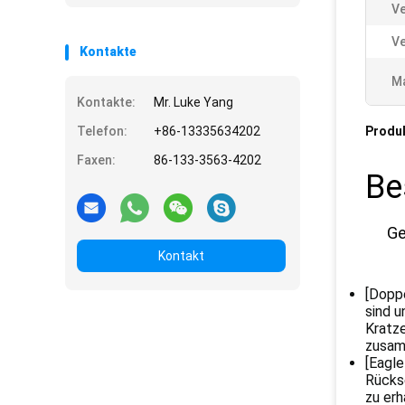
V
Ve
Kontakte
Ma
Kontakte:
Mr. Luke Yang
Telefon:
+86-13335634202
Produ
Faxen:
86-133-3563-4202
Be
Ge
Kontakt
[Doppe
sind u
Kratz
zusam
[Eagle
Rücks
zu erh