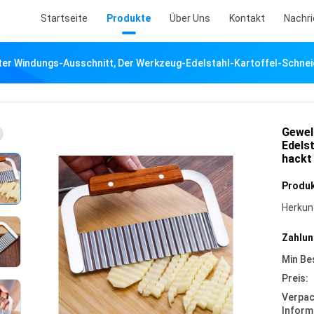
Startseite
Produkte
Über Uns
Kontakt
Nachr
ter Windungs-Ausschnitt, Der Werkzeug-Edelstahl-Kartoffel-Schnei
Gewel
Edels
hackt
Produk
Herkun
Zahlun
Min Be
Preis:
Verpa
Inform