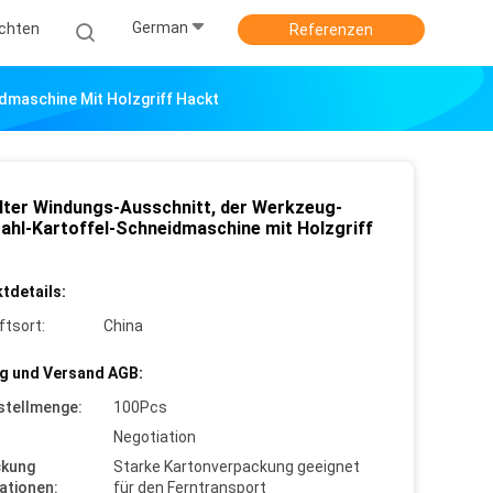
German
ichten
Referenzen
dmaschine Mit Holzgriff Hackt
lter Windungs-Ausschnitt, der Werkzeug-
tahl-Kartoffel-Schneidmaschine mit Holzgriff
tdetails:
ftsort:
China
g und Versand AGB:
stellmenge:
100Pcs
Negotiation
ckung
Starke Kartonverpackung geeignet
ationen:
für den Ferntransport