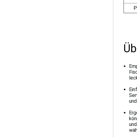
P
Üb
Emp
Fis
lec
Ein
Ser
und
Erg
kön
und
wäh