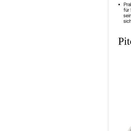
Pra
für
sei
sic
Pi