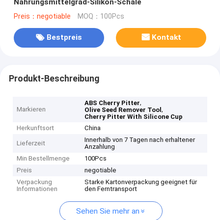
Nahrungsmittelgrad-Silikon-Schale
Preis：negotiable
MOQ：100Pcs
Bestpreis
Kontakt
Produkt-Beschreibung
,
ABS Cherry Pitter
Markieren
,
Olive Seed Remover Tool
Cherry Pitter With Silicone Cup
Herkunftsort
China
Innerhalb von 7 Tagen nach erhaltener
Lieferzeit
Anzahlung
Min Bestellmenge
100Pcs
Preis
negotiable
Verpackung
Starke Kartonverpackung geeignet für
Informationen
den Ferntransport
Sehen Sie mehr an