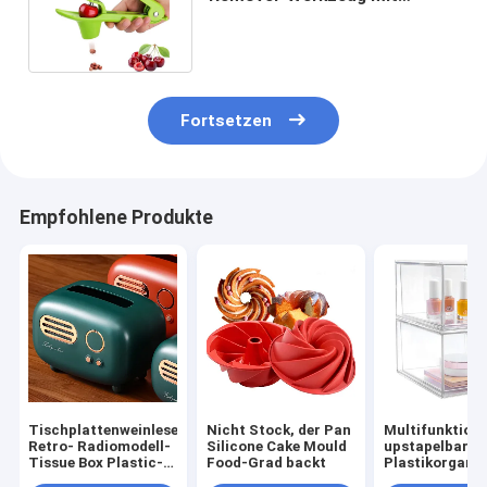
Nahrungsmittelgrad-Silikon-
Schale
Fortsetzen
Empfohlene Produkte
Tischplattenweinlese-
Nicht Stock, der Pan
Multifunktion
Retro- Radiomodell-
Silicone Cake Mould
upstapelbarer 
Tissue Box Plastic-
Food-Grad backt
Plastikorgani
Material
Drawers With 