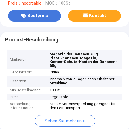
Preis：negotiable
MOQ：100St
Bestpreis
Kontakt
Produkt-Beschreibung
,
Magazin der Bananen-60g
,
Plastikbananen-Magazin
Markieren
Kasten-Schutz-Kasten der Bananen-
60g
Herkunftsort
China
Innerhalb von 7 Tagen nach erhaltener
Lieferzeit
Anzahlung
Min Bestellmenge
100St
Preis
negotiable
Verpackung
Starke Kartonverpackung geeignet für
Informationen
den Ferntransport
Sehen Sie mehr an