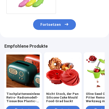
60g im Freien
Fortsetzen
Empfohlene Produkte
Tischplattenweinlese-
Nicht Stock, der Pan
Olive Seed Che
Retro- Radiomodell-
Silicone Cake Mould
Pitter Remove
Tissue Box Plastic-
Food-Grad backt
Werkzeug mit
Material
Nahrungsmitte
Silikon-Schale