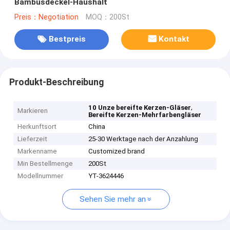
Bambusdeckel-Haushalt
Preis：Negotiation
MOQ：200St
Bestpreis
Kontakt
Produkt-Beschreibung
,
10 Unze bereifte Kerzen-Gläser
Markieren
Bereifte Kerzen-Mehrfarbengläser
Herkunftsort
China
Lieferzeit
25-30 Werktage nach der Anzahlung
Markenname
Customized brand
Min Bestellmenge
200St
Modellnummer
YT-3624446
Sehen Sie mehr an