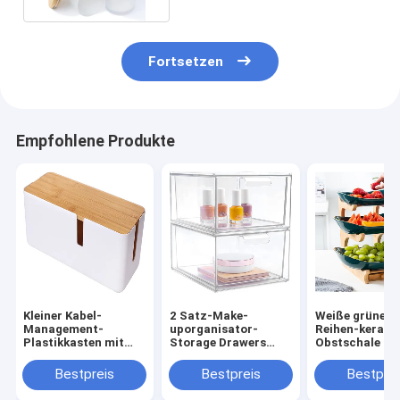
Fortsetzen
Empfohlene Produkte
Kleiner Kabel-
2 Satz-Make-
Weiße grüne 2 
Management-
uporganisator-
Reihen-kerami
Plastikkasten mit
Storage Drawers
Obstschale mi
Bambusdeckel
Plastic-
hölzernem
Voorratsbehälter
Bambusstand 
Bestpreis
Bestpreis
Bestprei
stapelbar
Küchenarbeits