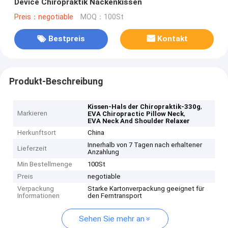
Device Chiropraktik Nackenkissen
Preis：negotiable
MOQ：100St
Bestpreis
Kontakt
Produkt-Beschreibung
,
Kissen-Hals der Chiropraktik-330g
Markieren
,
EVA Chiropractic Pillow Neck
EVA Neck And Shoulder Relaxer
Herkunftsort
China
Innerhalb von 7 Tagen nach erhaltener
Lieferzeit
Anzahlung
Min Bestellmenge
100St
Preis
negotiable
Verpackung
Starke Kartonverpackung geeignet für
Informationen
den Ferntransport
Sehen Sie mehr an