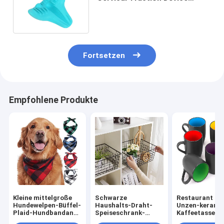
Chiropraktik Nackenkissen
Fortsetzen
Empfohlene Produkte
Kleine mittelgroße
Schwarze
Restaurant 16
Hundewelpen-Büffel-
Haushalts-Draht-
Unzen-kerami
Plaid-Hundbandana-
Speiseschrank-
Kaffeetassen
Baumwolle 100%
Körbe für
Mehrfarben fü