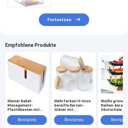
Fortsetzen
Empfohlene Produkte
Kleiner Kabel-
Mehrfarben10 Unze
Weiße grüne 2 
Management-
bereifte Kerzen-
Reihen-kerami
Plastikkasten mit
Gläser mit
Obstschale mi
Bambusdeckel
Bambusdeckel-
hölzernem
Haushalt
Bambusstand 
Bestpreis
Bestpreis
Bestprei
Küchenarbeits