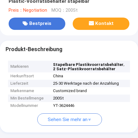
Plastic-Voorratsbehälter stapelbar
Preis：Negotiation
MOQ：200St
Bestpreis
Kontakt
Produkt-Beschreibung
,
Stapelbare Plastikvoorratsbehälter
Markieren
2 Satz-Plastikvoorratsbehälter
Herkunftsort
China
Lieferzeit
25-30 Werktage nach der Anzahlung
Markenname
Customized brand
Min Bestellmenge
200St
Modellnummer
YT-3624446
Sehen Sie mehr an