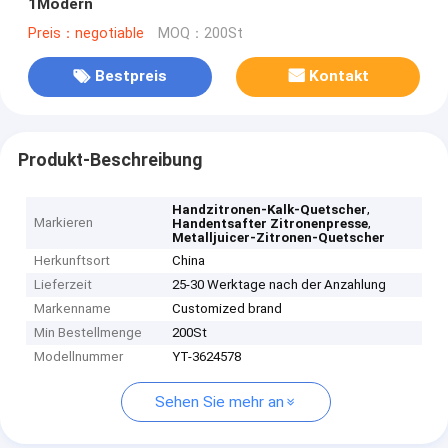
1Modern
Preis：negotiable
MOQ：200St
Bestpreis
Kontakt
Produkt-Beschreibung
,
Handzitronen-Kalk-Quetscher
Markieren
,
Handentsafter Zitronenpresse
Metalljuicer-Zitronen-Quetscher
Herkunftsort
China
Lieferzeit
25-30 Werktage nach der Anzahlung
Markenname
Customized brand
Min Bestellmenge
200St
Modellnummer
YT-3624578
Sehen Sie mehr an