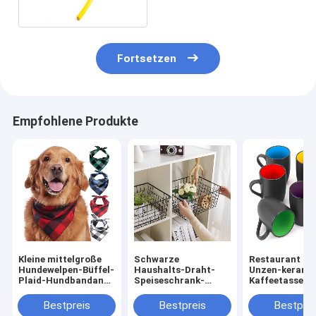
Fortsetzen
Empfohlene Produkte
Kleine mittelgroße
Schwarze
Restaurant 16
Hundewelpen-Büffel-
Haushalts-Draht-
Unzen-kerami
Plaid-Hundbandana-
Speiseschrank-
Kaffeetassen
Baumwolle 100%
Körbe für
Mehrfarben fü
organisierendes
Kaffee-Tee-
Bestpreis
Bestpreis
Bestprei
Metall
Cappuccino