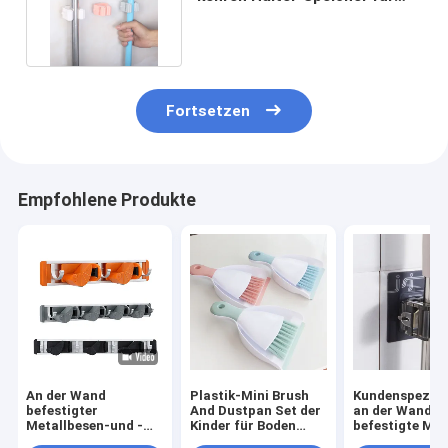
Garten-Küchen-Garage
Fortsetzen
Empfohlene Produkte
An der Wand
Plastik-Mini Brush
Kundenspezifi
befestigter
And Dustpan Set der
an der Wand
Metallbesen-und -
Kinder für Boden
befestigte Mo
mop-Speicher-
Sofa Desk Keyboard
Besen-Halter-