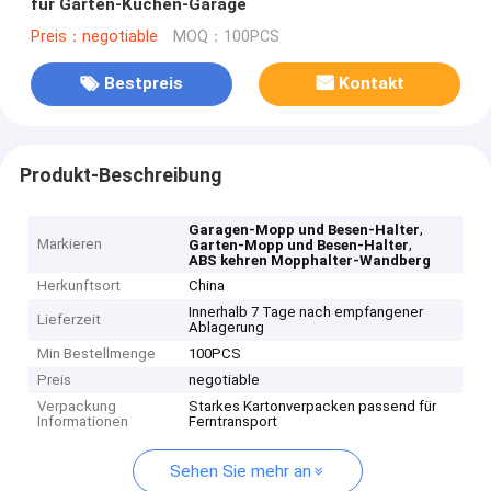
für Garten-Küchen-Garage
Preis：negotiable
MOQ：100PCS
Bestpreis
Kontakt
Produkt-Beschreibung
,
Garagen-Mopp und Besen-Halter
Markieren
,
Garten-Mopp und Besen-Halter
ABS kehren Mopphalter-Wandberg
Herkunftsort
China
Innerhalb 7 Tage nach empfangener
Lieferzeit
Ablagerung
Min Bestellmenge
100PCS
Preis
negotiable
Verpackung
Starkes Kartonverpacken passend für
Informationen
Ferntransport
Sehen Sie mehr an