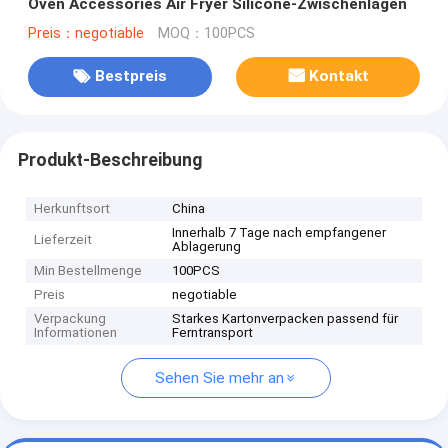
Oven Accessories Air Fryer Silicone-Zwischenlagen
Preis：negotiable
MOQ：100PCS
Bestpreis
Kontakt
Produkt-Beschreibung
Herkunftsort
China
Innerhalb 7 Tage nach empfangener
Lieferzeit
Ablagerung
Min Bestellmenge
100PCS
Preis
negotiable
Verpackung
Starkes Kartonverpacken passend für
Informationen
Ferntransport
Sehen Sie mehr an