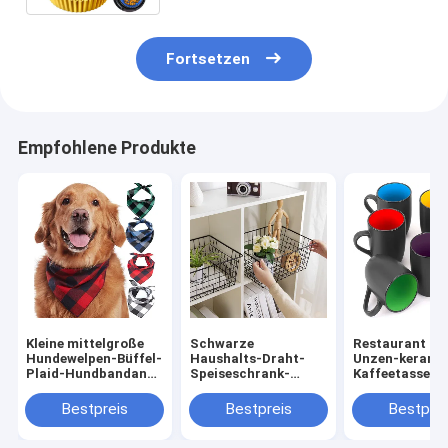
Fortsetzen
Empfohlene Produkte
Kleine mittelgroße
Schwarze
Restaurant 16
Hundewelpen-Büffel-
Haushalts-Draht-
Unzen-kerami
Plaid-Hundbandana-
Speiseschrank-
Kaffeetassen
Baumwolle 100%
Körbe für
Mehrfarben fü
organisierendes
Kaffee-Tee-
Bestpreis
Bestpreis
Bestprei
Metall
Cappuccino