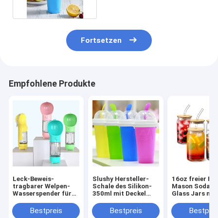
Stroh
Fortsetzen
Empfohlene Produkte
Leck-Beweis-
Slushy Hersteller-
16oz freier R
tragbarer Welpen-
Schale des Silikon-
Mason Soda J
Wasserspender für
350ml mit Deckel
Glass Jars mit
die Haustiere im
und Stroh
Bambusdeckel
Freien
Glasstroh
Bestpreis
Bestpreis
Bestprei