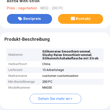
Bottle With-Stroh
Preis：negotiation
MOQ：200 PC
Bestpreis
Kontakt
Produkt-Beschreibung
,
Silikonreise Smoothietrommel
Markieren
,
Slushy Reise Smoothietrommel
Silikonmilchshakeflasche mit Stroh
Herkunftsort
China
Lieferzeit
15 Arbeitstage
Markenname
customer customization
Min Bestellmenge
200 PC
Modellnummer
NN030
Sehen Sie mehr an