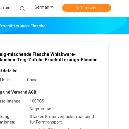
German
ichten
Referenzen
Erschütterungs-Flasche
eig-mischende Flasche Whiskware-
kuchen-Teig-Zufuhr-Erschütterungs-Flasche
tdetails:
ftsort:
China
g und Versand AGB:
stellmenge:
100PCS
Negotiation
ckung
Starkes Kartonverpacken passend
ationen:
für Ferntransport