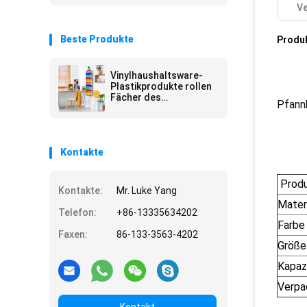
Ve
Beste Produkte
Produ
Vinylhaushaltsware-
Plastikprodukte rollen
Fächer des
Pfann
Organisator-48
Kontakte
Prod
Kontakte:
Mr. Luke Yang
Mater
Telefon:
+86-13335634202
Farbe
Faxen:
86-133-3563-4202
Größe
Kapaz
Verpa