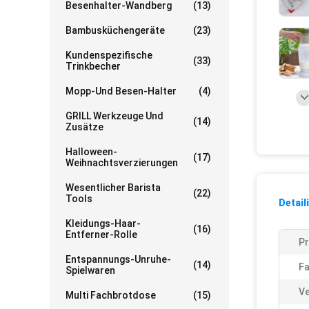
Besenhalter-Wandberg
(13)
Bambusküchengeräte
(23)
Kundenspezifische
(33)
Trinkbecher
Mopp-Und Besen-Halter
(4)
GRILL Werkzeuge Und
(14)
Zusätze
Halloween-
(17)
Weihnachtsverzierungen
Wesentlicher Barista
(22)
Tools
Detail
Kleidungs-Haar-
(16)
Entferner-Rolle
P
Entspannungs-Unruhe-
(14)
Fa
Spielwaren
V
Multi Fachbrotdose
(15)