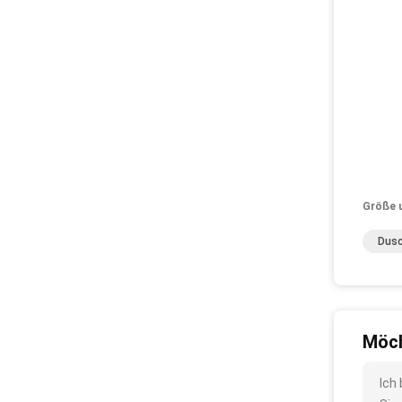
Größe 
Dusc
Möch
Ich