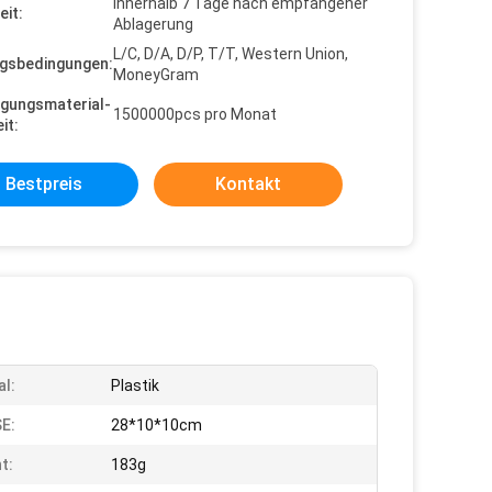
Innerhalb 7 Tage nach empfangener
eit:
Ablagerung
L/C, D/A, D/P, T/T, Western Union,
gsbedingungen:
MoneyGram
gungsmaterial-
1500000pcs pro Monat
it:
Bestpreis
Kontakt
al:
Plastik
E:
28*10*10cm
t:
183g