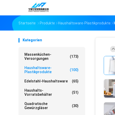
Startseite
Produkte
Haushaltsware-Plastikprodukte
Kategorien
Massenküchen-
(173)
Versorgungen
Haushaltsware-
(100)
Plastikprodukte
Edelstahl-Haushaltsware
(65)
Haushalts-
(51)
Vorratsbehälter
Quadratische
(30)
Gewürzgläser