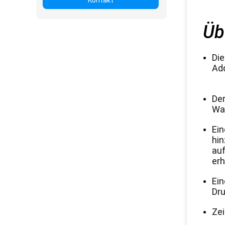
Kontakt
Üb
Die
Add
Der
Was
Ein
hin
auf
erh
Ein
Dru
Zei