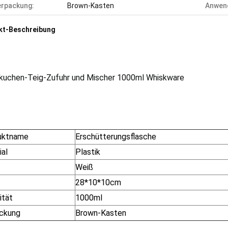
rpackung:
Brown-Kasten
Anwen
kt-Beschreibung
kuchen-Teig-Zufuhr und Mischer 1000ml Whiskware
uktname
Erschütterungsflasche
ial
Plastik
Weiß
28*10*10cm
ität
1000ml
ckung
Brown-Kasten