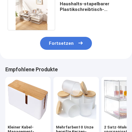
Haushalts-stapelbarer
Plastikschreibtisch-
Organisator Drawers For
Office
Fortsetzen
Empfohlene Produkte
Kleiner Kabel-
Mehrfarben10 Unze
2 Satz-Make-
Management-
bereifte Kerzen-
uporganisator