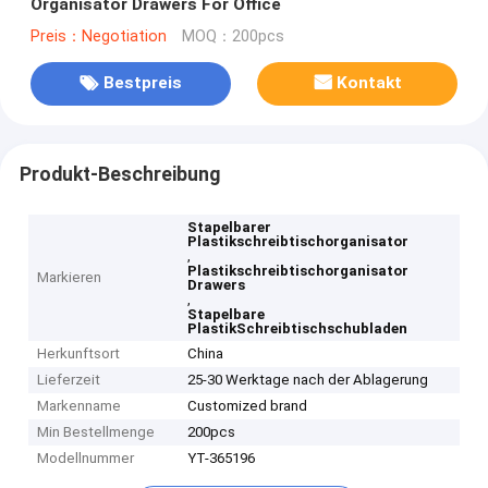
Organisator Drawers For Office
Preis：Negotiation
MOQ：200pcs
Bestpreis
Kontakt
Produkt-Beschreibung
Stapelbarer
Plastikschreibtischorganisator
,
Plastikschreibtischorganisator
Markieren
Drawers
,
Stapelbare
PlastikSchreibtischschubladen
Herkunftsort
China
Lieferzeit
25-30 Werktage nach der Ablagerung
Markenname
Customized brand
Min Bestellmenge
200pcs
Modellnummer
YT-365196