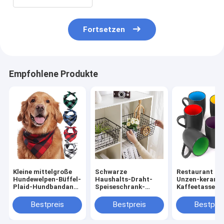
Fortsetzen
Empfohlene Produkte
Kleine mittelgroße
Schwarze
Restaurant 16
Hundewelpen-Büffel-
Haushalts-Draht-
Unzen-kerami
Plaid-Hundbandana-
Speiseschrank-
Kaffeetassen
Baumwolle 100%
Körbe für
Mehrfarben fü
organisierendes
Kaffee-Tee-
Bestpreis
Bestpreis
Bestprei
Metall
Cappuccino