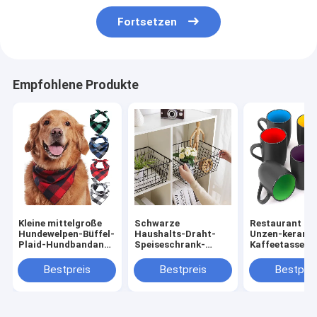
Fortsetzen
Empfohlene Produkte
Kleine mittelgroße
Schwarze
Restaurant 16
Hundewelpen-Büffel-
Haushalts-Draht-
Unzen-kerami
Plaid-Hundbandana-
Speiseschrank-
Kaffeetassen
Baumwolle 100%
Körbe für
Mehrfarben fü
organisierendes
Kaffee-Tee-
Bestpreis
Bestpreis
Bestprei
Metall
Cappuccino