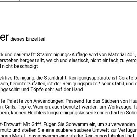
er
dieses Einzelteil
rk und dauerhaft: Stahlreinigungs-Auflage wird von Material 401, 
erstehen hergestellt, weich und elastisch, nicht einfach zu verr
d nicht beschädigt
ektive Reinigung: die Stahldraht-Reinigungsapparate ist Geräte sp
fach, herunterzufallen, ist der Reinigungsprozeß sehr stabil, und 
hgeschirr und Töpfe sehr auf der Hand
ite Palette von Anwendungen: Passend für das Säubern von Hau
n, Grills, Töpfe, Wannen, auch benutzt werden, um Werkzeuge, fü
bern, können Hochleistungsreinigungskissen können harten Schm
ff-Entwurf: Mit Griff. Fügen Sie Schwamm ein, um zu verwenden
mutz und stellen Sie eine saubere saubere Umwelt zur Verfügun
nges.Metal-, dasschwamm eine starke Reinigungsfähigkeit hat, 