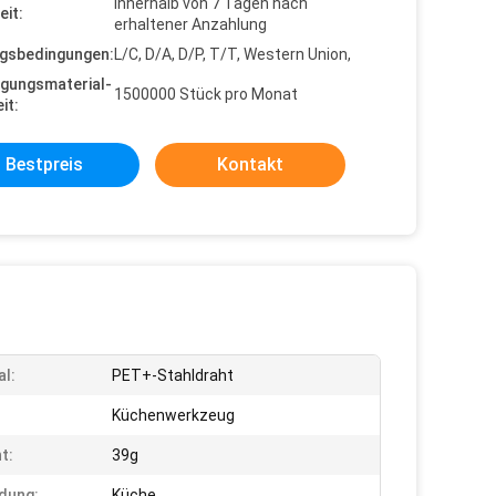
Innerhalb von 7 Tagen nach
eit:
erhaltener Anzahlung
gsbedingungen:
L/C, D/A, D/P, T/T, Western Union,
gungsmaterial-
1500000 Stück pro Monat
it:
Bestpreis
Kontakt
al:
PET+-Stahldraht
Küchenwerkzeug
t:
39g
dung:
Küche