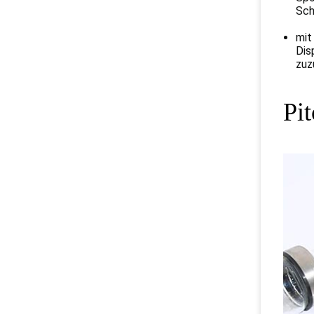
Sch
mit
Dis
zuz
Pi