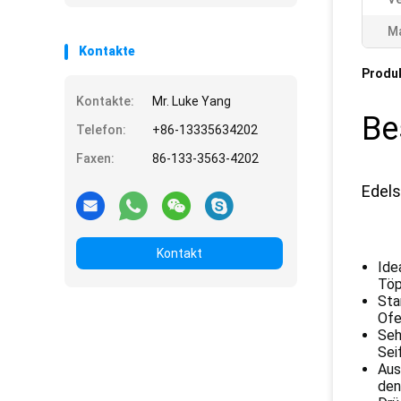
Ma
Kontakte
Produ
Kontakte:
Mr. Luke Yang
Be
Telefon:
+86-13335634202
Faxen:
86-133-3563-4202
Edels
Kontakt
Ide
Töp
Sta
Ofe
Seh
Sei
Aus
den