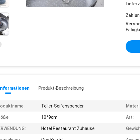
Lieferz
Zahlun
Versor
Fähigke
informationen
Produkt-Beschreibung
roduktname:
Teller-Seifenspender
Materi
röße:
10*9cm
Art:
ERWENDUNG:
Hotel Restaurant Zuhause
Gewich
rpackung:
Opp Beutel
Anwen