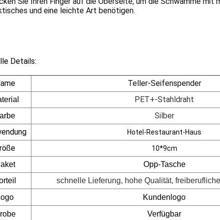
cken Sie Ihren Finger auf die Oberseite, um die Schwämme mit me
ktisches und eine leichte Art benötigen.
le Details:
ame
Teller-Seifenspender
PET+-Stahldraht
terial
Silber
arbe
wendung
Hotel-Restaurant-Haus
röße
10*9cm
aket
Opp-Tasche
orteil
schnelle Lieferung, hohe Qualität, freiberuflich
Logo
Kundenlogo
robe
Verfügbar