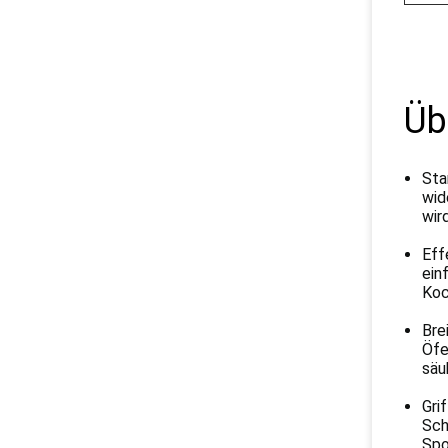
Üb
Sta
wid
wir
Eff
ein
Koc
Bre
Öfe
säu
Gri
Sch
Spo