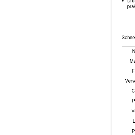
Drü
pra
Schnel
N
Ma
F
Ver
G
P
V
P