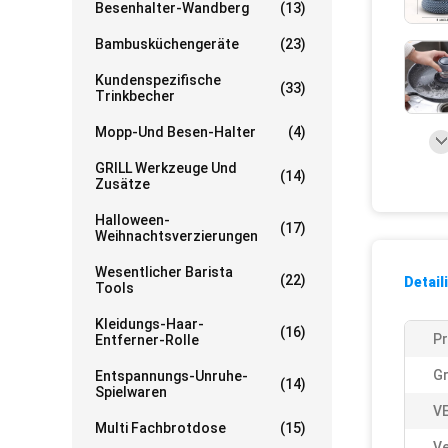
Besenhalter-Wandberg
(13)
Bambusküchengeräte
(23)
Kundenspezifische
(33)
Trinkbecher
Mopp-Und Besen-Halter
(4)
GRILL Werkzeuge Und
(14)
Zusätze
Halloween-
(17)
Weihnachtsverzierungen
Wesentlicher Barista
(22)
Detail
Tools
Kleidungs-Haar-
(16)
P
Entferner-Rolle
G
Entspannungs-Unruhe-
(14)
Spielwaren
V
Multi Fachbrotdose
(15)
Ve