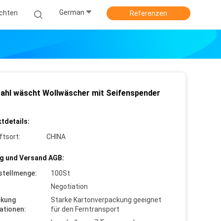
German
ichten
Referenzen
tahl wäscht Wollwäscher mit Seifenspender
tdetails:
ftsort:
CHINA
g und Versand AGB:
stellmenge:
100St
Negotiation
ckung
Starke Kartonverpackung geeignet
ationen:
für den Ferntransport