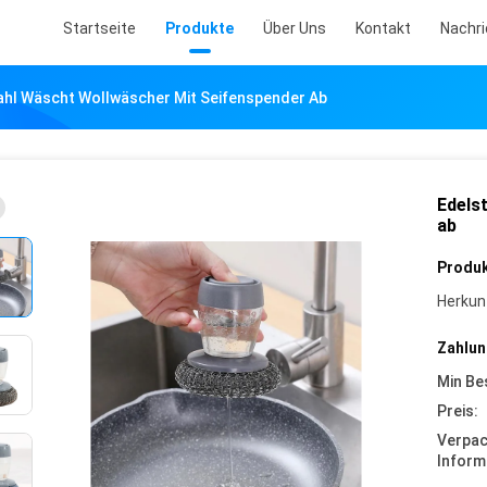
Startseite
Produkte
Über Uns
Kontakt
Nachr
ahl Wäscht Wollwäscher Mit Seifenspender Ab
Edels
ab
Produk
Herkun
Zahlun
Min Be
Preis:
Verpa
Inform