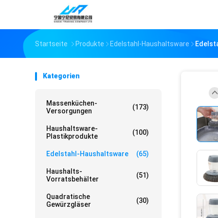
Startseite
Produkte
Edelstahl-Haushaltsware
Edelst
Kategorien
Massenküchen-
(173)
Versorgungen
Haushaltsware-
(100)
Plastikprodukte
Edelstahl-Haushaltsware
(65)
Haushalts-
(51)
Vorratsbehälter
Quadratische
(30)
Gewürzgläser