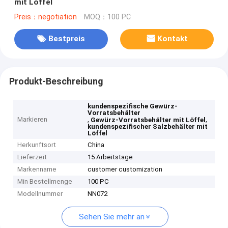
mit Löffel
Preis：negotiation
MOQ：100 PC
Bestpreis
Kontakt
Produkt-Beschreibung
kundenspezifische Gewürz-
Vorratsbehälter
Markieren
,
,
Gewürz-Vorratsbehälter mit Löffel
kundenspezifischer Salzbehälter mit
Löffel
Herkunftsort
China
Lieferzeit
15 Arbeitstage
Markenname
customer customization
Min Bestellmenge
100 PC
Modellnummer
NN072
Sehen Sie mehr an