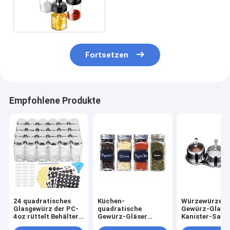
mit Löffel
Fortsetzen
Empfohlene Produkte
24 quadratisches
Küchen-
Würzewürzedel
Glasgewürz der PC-
quadratische
Gewürz-Glas-
4oz rüttelt Behälter
Gewürz-Gläser
Kanister-Satz
mit Gewürz-
12pcs 120ml mit