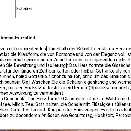
Schalen
dieses Einzelteil
ives unterscheidendes]: Innerhalb der Schicht der klares Herz 
t ist die Kreisform, die von Romanze und von der Eleganz voll i
ke innerhalb einer inneren Wand für einen engagierenden optisc
zen Sie Bewahrung und Isolierung]: Das Herz formte die Glassch
atur der längeren Zeit der kalten oder heißen Getränke als norm
t Ihnen, heiße Getränke sicher zu halten, ohne um das Erhalten s
ch säubern Sie]: Waschen Sie die Schalen eigenhändig und wärm
en, um den Rückstand leicht zu entfernen. (Spülmaschinensafe,
chen Auswirkung zu vermeiden.)
s Geschenk]: Das Herz formte Glasschale ist nette Wahl, damit 
ffee, Milch, Tee, Saft halten, die Schale mit Flüssigkeit füllen
hem Café, Restaurant, Kneipe oder Haus zeigen. Es ist das idea
ders zu besonderen Anlässen wie Geburtstag, Hochzeit, Parteie