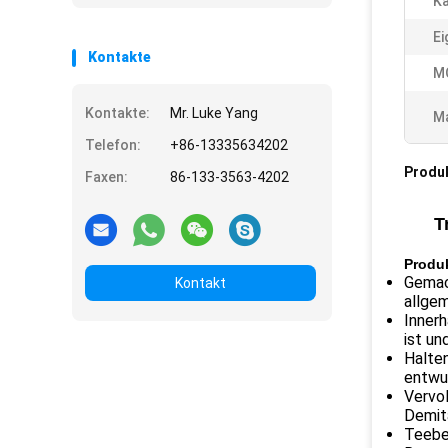
Ka
Ei
Kontakte
M
Kontakte:
Mr. Luke Yang
Ma
Telefon:
+86-13335634202
Produ
Faxen:
86-133-3563-4202
T
Produ
Gemach
Kontakt
allgem
Innerh
ist un
Halten
entwur
Vervol
Demit
Teebe