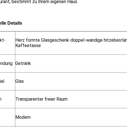
urant, bestimmt zu Ihrem eigenen Haus.
lle Details
kt-
Herz formte Glasgeschenk-doppel-wandige hitzebestä
Kaffeetasse
endung
Getränk
ial
Glas
n
Transparenter freier Raum
Modern