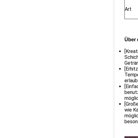
Art
Über 
[Kreat
Schich
Geträn
[Erhit
Temper
erlaub
[Einfa
benutz
mögli
[Große
wie Ka
möglic
beson