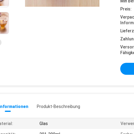
Min Be
Preis:
Verpa
Inform
Lieferz
Zahlun
Versor
Fähigke
informationen
Produkt-Beschreibung
terial:
Glas
Verwe