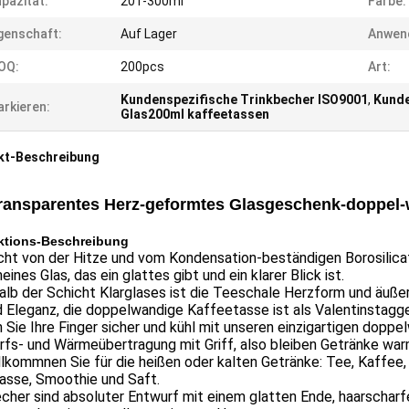
pazität:
201-300ml
Farbe:
genschaft:
Auf Lager
Anwen
OQ:
200pcs
Art:
Kundenspezifische Trinkbecher ISO9001
,
Kunde
rkieren:
Glas200ml kaffeetassen
kt-Beschreibung
ransparentes Herz-geformtes Glasgeschenk-doppel-w
ktions-Beschreibung
t von der Hitze und vom Kondensation-beständigen Borosilicatg
eines Glas, das ein glattes gibt und ein klarer Blick ist.
alb der Schicht Klarglases ist die Teeschale Herzform und äußer
d Eleganz, die doppelwandige Kaffeetasse ist als Valentinstagg
 Sie Ihre Finger sicher und kühl mit unseren einzigartigen dop
fs- und Wärmeübertragung mit Griff, also bleiben Getränke war
lkommnen Sie für die heißen oder kalten Getränke: Tee, Kaffee,
asse, Smoothie und Saft.
cher sind absoluter Entwurf mit einem glatten Ende, haarscharf