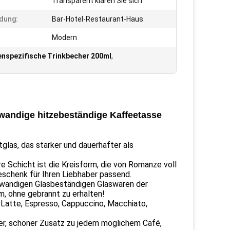
Transparent klären Sie sich
dung:
Bar-Hotel-Restaurant-Haus
Modern
nspezifische Trinkbecher 200ml
,
andige hitzebeständige Kaffeetasse
las, das stärker und dauerhafter als
e Schicht ist die Kreisform, die von Romanze voll
eschenk für Ihren Liebhaber passend.
pelwandigen Glasbeständigen Glaswaren der
m, ohne gebrannt zu erhalten!
 Latte, Espresso, Cappuccino, Macchiato,
er, schöner Zusatz zu jedem möglichem Café,