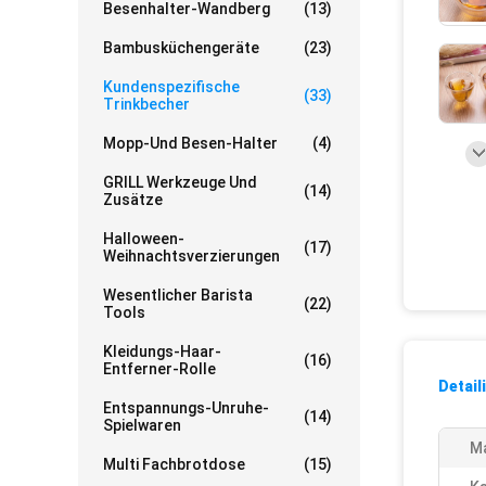
Besenhalter-Wandberg
(13)
Bambusküchengeräte
(23)
Kundenspezifische
(33)
Trinkbecher
Mopp-Und Besen-Halter
(4)
GRILL Werkzeuge Und
(14)
Zusätze
Halloween-
(17)
Weihnachtsverzierungen
Wesentlicher Barista
(22)
Tools
Kleidungs-Haar-
(16)
Entferner-Rolle
Detail
Entspannungs-Unruhe-
(14)
Spielwaren
Ma
Multi Fachbrotdose
(15)