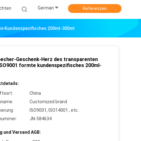
German
ichten
Referenzen
te Kundenspezifisches 200ml-300ml
becher-Geschenk-Herz des transparenten
ISO9001 formte kundenspezifisches 200ml-
tdetails:
ftsort:
China
nname:
Customized brand
zierung:
ISO9001, ISO14001 , etc.
lnummer:
JN-584634
g und Versand AGB: