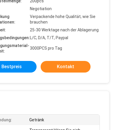
stellmenge:
200pcs
Negotiation
ckung
Verpackende hohe Qualität, wie Sie
ationen:
brauchen
eit:
25-30 Werktage nach der Ablagerung
gsbedingungen:
L/C, D/A, T/T, Paypal
gungsmaterial-
3000PCS pro Tag
it:
Bestpreis
Kontakt
ndung:
Getränk