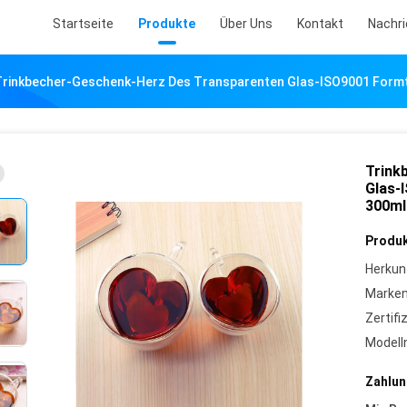
Startseite
Produkte
Über Uns
Kontakt
Nachr
Trinkbecher-Geschenk-Herz Des Transparenten Glas-ISO9001 Form
Trink
Glas-
300ml
Produk
Herkun
Marke
Zertifi
Model
Zahlun