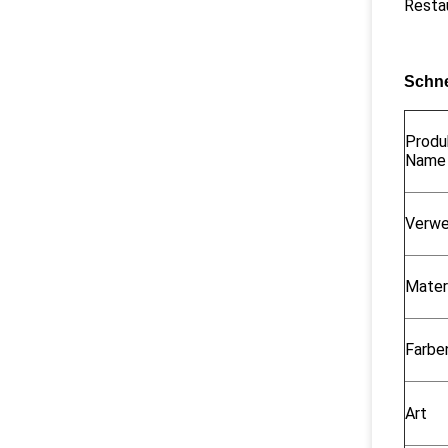
Resta
Schne
Produ
Name
Verw
Mater
Farbe
Art