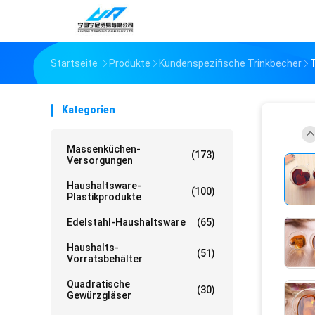
Startseite
Produkte
Kundenspezifische Trinkbecher
Kategorien
Massenküchen-
(173)
Versorgungen
Haushaltsware-
(100)
Plastikprodukte
Edelstahl-Haushaltsware
(65)
Haushalts-
(51)
Vorratsbehälter
Quadratische
(30)
Gewürzgläser