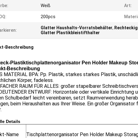
rbe:
Weiß
Art:
OQ:
200pcs
Materi
Glatter Haushalts-Vorratsbehälter
,
Rechteckig
rkieren:
Glatter Plastikbleistifthalter
kt-Beschreibung
eck-Plastiktischplattenorganisator Pen Holder Makeup St
kt-Beschreibung
S MATERIAL BPA: Pp. Plastik, starkes starkes Plastik, unschäd
lichen Körper, fadeless.
ACHER RAUM FÜR ALLES: großer stapelbarer Schreibtischverso
EUTENDER ENTWURF: Horizontale oder vertikale Einrichtung und 
n Schulbedarf leicht vereinbaren, setzt Raumverwendung herab u
gen, beim Heraushalten aus Ihrer Weise. Ein großer Organisator 
.
le Details
ukt-Name
Tischplattenorganisator Pen Holder Makeup Stora