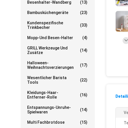
Besenhalter-Wandberg
(13)
Bambusküchengeräte
(23)
Kundenspezifische
(33)
Trinkbecher
Mopp-Und Besen-Halter
(4)
GRILL Werkzeuge Und
(14)
Zusätze
Halloween-
(17)
Weihnachtsverzierungen
Wesentlicher Barista
(22)
Tools
Kleidungs-Haar-
(16)
Detail
Entferner-Rolle
Entspannungs-Unruhe-
(14)
Spielwaren
V
Multi Fachbrotdose
(15)
Te