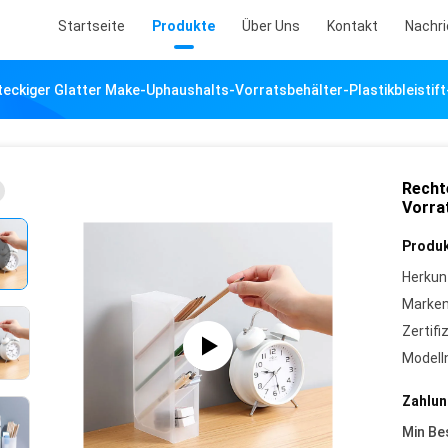
Startseite
Produkte
Über Uns
Kontakt
Nachr
eckiger Glatter Make-Uphaushalts-Vorratsbehälter-Plastikbleistift
Recht
Vorrat
Produk
Herkun
Marke
Zertifi
Model
Zahlun
Min Be