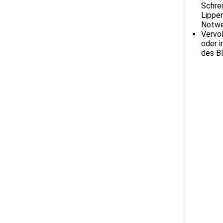
Schrei
Lippen
Notwen
Vervol
oder i
des Bl