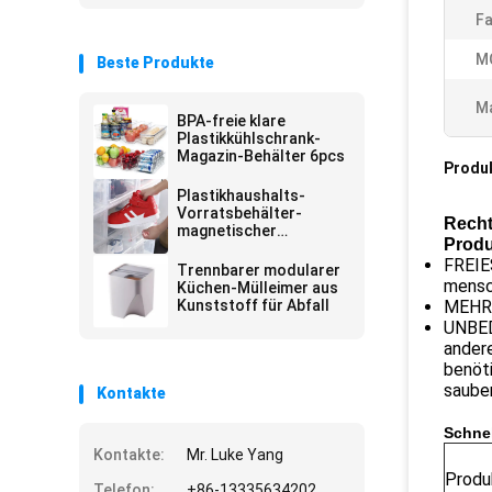
Fa
M
Beste Produkte
Ma
BPA-freie klare
Plastikkühlschrank-
Magazin-Behälter 6pcs
Produ
Plastikhaushalts-
Vorratsbehälter-
Recht
magnetischer
Produ
Schuhkarton
FREIE
Trennbarer modularer
mensch
Küchen-Mülleimer aus
Kunststoff für Abfall
MEHRF
UNBED
andere
benöti
sauber
Kontakte
Schnel
Kontakte:
Mr. Luke Yang
Prod
Telefon:
+86-13335634202