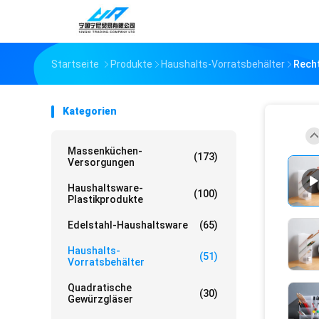
Startseite
Produkte
Haushalts-Vorratsbehälter
Recht
Kategorien
Massenküchen-
(173)
Versorgungen
Haushaltsware-
(100)
Plastikprodukte
Edelstahl-Haushaltsware
(65)
Haushalts-
(51)
Vorratsbehälter
Quadratische
(30)
Gewürzgläser