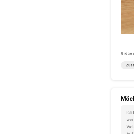
Größe 
Zusa
Möch
Ich
wei
Vie