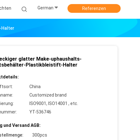
German
ichten
Referenzen
-Halter
eckiger glatter Make-uphaushalts-
sbehälter-Plastikbleistift-Halter
tdetails:
ftsort:
China
nname:
Customized brand
zierung:
ISO9001, ISO14001 , etc.
lnummer:
YT-536746
g und Versand AGB:
stellmenge:
300pcs