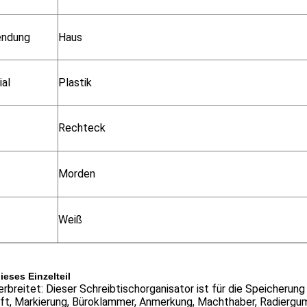
endung
Haus
ial
Plastik
Rechteck
Morden
Weiß
ieses Einzelteil
rbreitet: Dieser Schreibtischorganisator ist für die Speicherung 
ift, Markierung, Büroklammer, Anmerkung, Machthaber, Radiergum