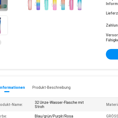
Inform
Lieferz
Zahlun
Versor
Fähigke
informationen
Produkt-Beschreibung
32 Unze-Wasser-Flasche mit
rodukt-Name:
Materi
Stroh
rbe:
Blau/grün/Purplr/Rosa
GRÖSS