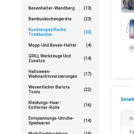
Besenhalter-Wandberg
(13)
Bambusküchengeräte
(23)
Kundenspezifische
(33)
Trinkbecher
Mopp-Und Besen-Halter
(4)
GRILL Werkzeuge Und
(14)
Zusätze
Halloween-
(17)
Weihnachtsverzierungen
Wesentlicher Barista
(22)
Tools
Detail
Kleidungs-Haar-
(16)
Entferner-Rolle
Entspannungs-Unruhe-
P
(14)
Spielwaren
Fa
Multi Fachbrotdose
(15)