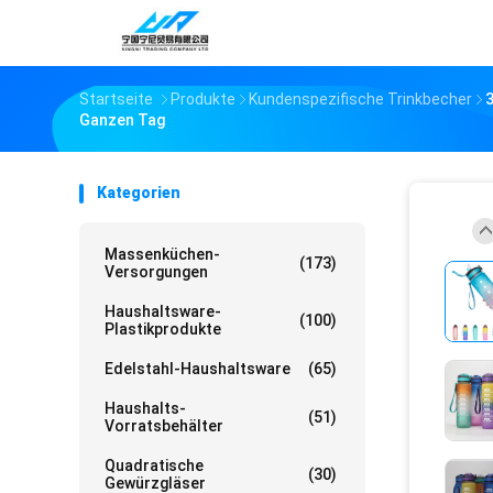
Startseite
Produkte
Kundenspezifische Trinkbecher
Ganzen Tag
Kategorien
Massenküchen-
(173)
Versorgungen
Haushaltsware-
(100)
Plastikprodukte
Edelstahl-Haushaltsware
(65)
Haushalts-
(51)
Vorratsbehälter
Quadratische
(30)
Gewürzgläser