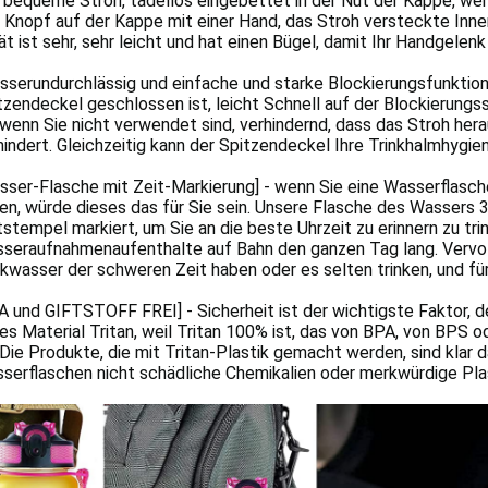
 bequeme Stroh, tadellos eingebettet in der Nut der Kappe, we
 Knopf auf der Kappe mit einer Hand, das Stroh versteckte Inner
ät ist sehr, sehr leicht und hat einen Bügel, damit Ihr Handgelenk
sserundurchlässig und einfache und starke Blockierungsfunktion
tzendeckel geschlossen ist, leicht Schnell auf der Blockierung
, wenn Sie nicht verwendet sind, verhindernd, dass das Stroh hera
hindert. Gleichzeitig kann der Spitzendeckel Ihre Trinkhalmhygien
sser-Flasche mit Zeit-Markierung] - wenn Sie eine Wasserflasch
en, würde dieses das für Sie sein. Unsere Flasche des Wassers 
tstempel markiert, um Sie an die beste Uhrzeit zu erinnern zu tri
seraufnahmenaufenthalte auf Bahn den ganzen Tag lang. Vervoll
nkwasser der schweren Zeit haben oder es selten trinken, und fü
A und GIFTSTOFF FREI] - Sicherheit ist der wichtigste Faktor, d
res Material Tritan, weil Tritan 100% ist, das von BPA, von BPS
. Die Produkte, die mit Tritan-Plastik gemacht werden, sind klar d
serflaschen nicht schädliche Chemikalien oder merkwürdige Pla