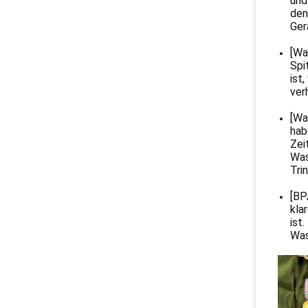
und
den
Ger
[Wa
Spi
ist
ver
[Wa
hab
Zei
Was
Tri
[BP
kla
ist
Was