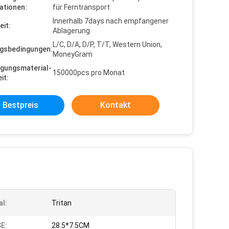
ationen:
für Ferntransport
Innerhalb 7days nach empfangener
eit:
Ablagerung
L/C, D/A, D/P, T/T, Western Union,
gsbedingungen:
MoneyGram
gungsmaterial-
150000pcs pro Monat
it:
Bestpreis
Kontakt
al:
Tritan
E:
28.5*7.5CM