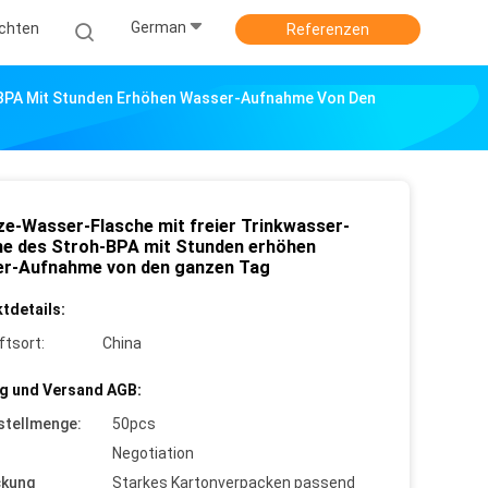
German
ichten
Referenzen
-BPA Mit Stunden Erhöhen Wasser-Aufnahme Von Den
ze-Wasser-Flasche mit freier Trinkwasser-
he des Stroh-BPA mit Stunden erhöhen
r-Aufnahme von den ganzen Tag
tdetails:
ftsort:
China
g und Versand AGB:
stellmenge:
50pcs
Negotiation
ckung
Starkes Kartonverpacken passend