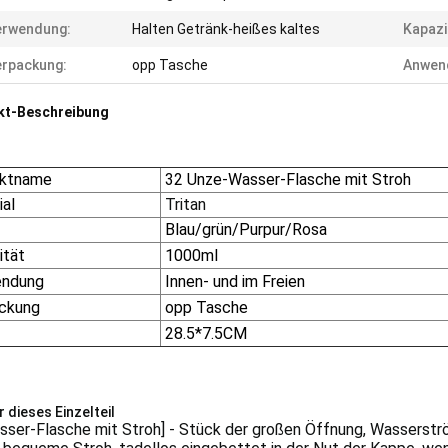
erwendung:
Halten Getränk-heißes kaltes
Kapazi
rpackung:
opp Tasche
Anwen
kt-Beschreibung
uktname
32 Unze-Wasser-Flasche mit Stroh
ial
Tritan
Blau/grün/Purpur/Rosa
ität
1000ml
endung
Innen- und im Freien
ckung
opp Tasche
28.5*7.5CM
 dieses Einzelteil
sser-Flasche mit Stroh] - Stück der großen Öffnung, Wasserstr