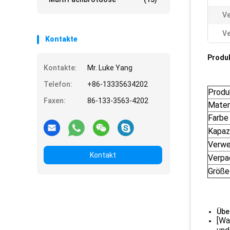
V
Ve
Kontakte
Produ
Kontakte:
Mr. Luke Yang
Telefon:
+86-13335634202
Prod
Faxen:
86-133-3563-4202
Mater
Farbe
Kapaz
Verw
Kontakt
Verpa
Größe
Über
[Wa