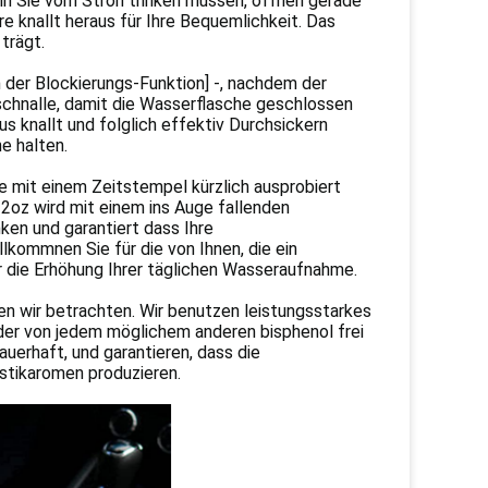
nn Sie vom Stroh trinken müssen, öffnen gerade
e knallt heraus für Ihre Bequemlichkeit. Das
 trägt.
 der Blockierungs-Funktion] -, nachdem der
sschnalle, damit die Wasserflasche geschlossen
us knallt und folglich effektiv Durchsickern
e halten.
e mit einem Zeitstempel kürzlich ausprobiert
32oz wird mit einem ins Auge fallenden
nken und garantiert dass Ihre
kommnen Sie für die von Ihnen, die ein
r die Erhöhung Ihrer täglichen Wasseraufnahme.
en wir betrachten. Wir benutzen leistungsstarkes
 oder von jedem möglichem anderen bisphenol frei
auerhaft, und garantieren, dass die
stikaromen produzieren.